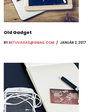
Old Gadget
BY
BETUVAGAS@GMAIL.COM
JANUÁR 2, 2017