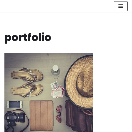
Skip
to
content
portfolio