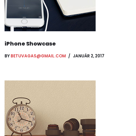
iPhone Showcase
BY
BETUVAGAS@GMAIL.COM
JANUÁR 2, 2017