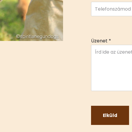
Üzenet
*
Elküld