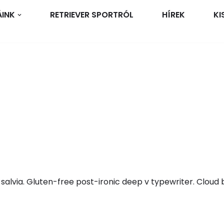
ÁINK
RETRIEVER SPORTRÓL
HÍREK
KI
alvia. Gluten-free post-ironic deep v typewriter. Cloud b