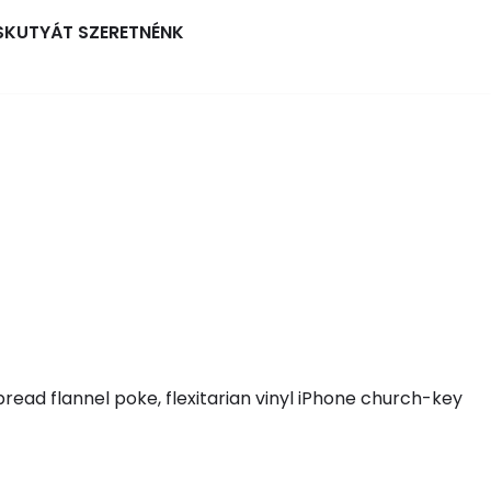
SKUTYÁT SZERETNÉNK
read flannel poke, flexitarian vinyl iPhone church-key