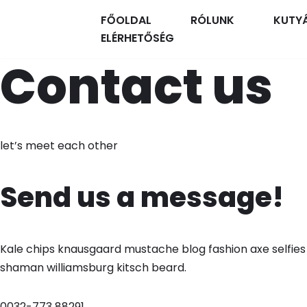
FŐOLDAL
RÓLUNK
KUTY
Skip
ELÉRHETŐSÉG
to
Contact us
content
let’s meet each other
Send us a message!
Kale chips knausgaard mustache blog fashion axe selfies s
shaman williamsburg kitsch beard.
0032-773 88291